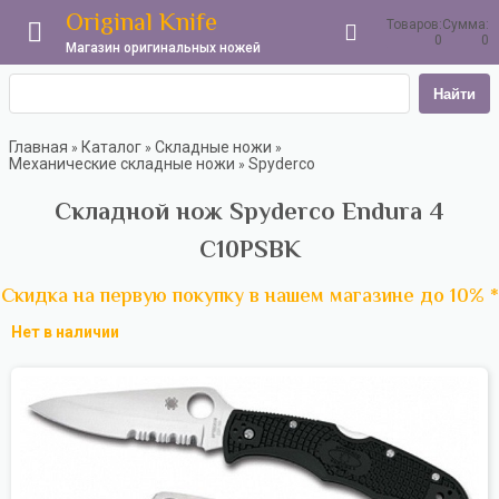
Original Knife
Товаров:
Сумма:
0
0
Магазин оригинальных ножей
Найти
Главная
Каталог
Складные ножи
»
»
»
Механические складные ножи
Spyderco
»
Складной нож Spyderco Endura 4
C10PSBK
Скидка на первую покупку в нашем магазине до 10% *
Нет в наличии