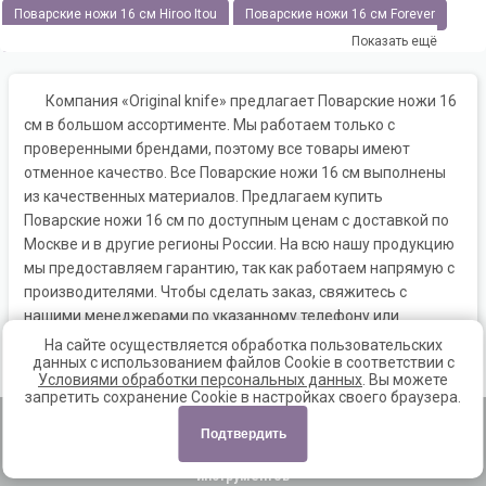
Поварские ножи 16 см Hiroo Itou
Поварские ножи 16 см Forever
Показать ещё
Поварские ножи 16 см KAI
Поварские ножи 16 см Nishida
Поварские ножи 16 см Shimomura
Поварские ножи 16 см TOJIRO
Компания «Original knife» предлагает Поварские ножи 16
см в большом ассортименте. Мы работаем только с
Поварские ножи 16 см YAXELL
Поварские ножи 16 см Masahiro
проверенными брендами, поэтому все товары имеют
отменное качество. Все Поварские ножи 16 см выполнены
Поварские ножи 16 см Sakai Takayuki
из качественных материалов. Предлагаем купить
Поварские ножи 16 см Kanetsune
Поварские ножи 16 см Boker
Поварские ножи 16 см по доступным ценам с доставкой по
Москве и в другие регионы России. На всю нашу продукцию
Поварские ножи 16 см WUESTHOF
Поварские ножи 16 см Arcos
мы предоставляем гарантию, так как работаем напрямую с
производителями. Чтобы сделать заказ, свяжитесь с
Поварские ножи 16 см VICTORINOX
Поварские ножи 16 см KASUMI
нашими менеджерами по указанному телефону или
Поварские ножи 16 см Дамир Сафаров
напишите по электронной почте.
На сайте осуществляется обработка пользовательских
данных с использованием файлов Cookie в соответствии с
Поварские ножи 16 см Япония
Поварские ножи 16 см Германия
Условиями обработки персональных данных
. Вы можете
запретить сохранение Cookie в настройках своего браузера.
Поварские ножи 16 см Испания
Главная
|
Доставка и оплата
|
Контакты
Поварские ножи 16 см Швейцария
|
Новинки
|
Скидки
|
Акции
|
Корзина
|
Обратный звонок
|
Карта сайта
|
Авторизация
Политика
Подтвердить
конфиденциальности
Поварские ножи 16 см Россия
© 2012 - 2026, «Ориджинал Найф» – интернет-магазин ножей и
инструментов