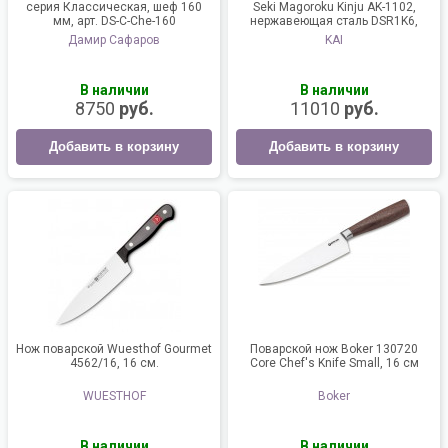
серия Классическая, шеф 160
Seki Magoroku Kinju AK-1102,
мм, арт. DS-C-Che-160
нержавеющая сталь DSR1K6,
лезвие 16,5 см.
Дамир Сафаров
KAI
В наличии
В наличии
8750
руб.
11010
руб.
Добавить в корзину
Добавить в корзину
Нож поварской Wuesthof Gourmet
Поварской нож Boker 130720
4562/16, 16 см.
Core Chef's Knife Small, 16 см
WUESTHOF
Boker
В наличии
В наличии