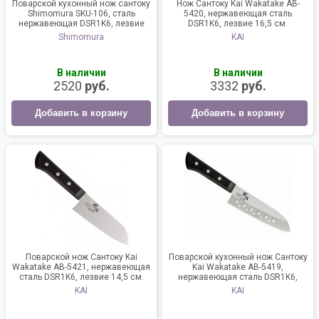
Поварской кухонный нож сантоку
Нож Сантоку Kai Wakatake AB-
Shimomura SKU-106, сталь
5420, нержавеющая сталь
нержавеющая DSR1K6, лезвие
DSR1K6, лезвие 16,5 см.
16.5 см., Япония
Shimomura
KAI
В наличии
В наличии
2520
руб.
3332
руб.
Добавить в корзину
Добавить в корзину
Поварской нож Сантоку Kai
Поварской кухонный нож Сантоку
Wakatake AB-5421, нержавеющая
Kai Wakatake AB-5419,
сталь DSR1K6, лезвие 14,5 см.
нержавеющая сталь DSR1K6,
лезвие 16,5 см.
KAI
KAI