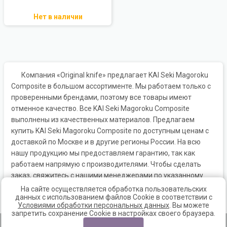
Нет в наличии
Компания «Original knife» предлагает KAI Seki Magoroku
Composite в большом ассортименте. Мы работаем только с
проверенными брендами, поэтому все товары имеют
отменное качество. Все KAI Seki Magoroku Composite
выполнены из качественных материалов. Предлагаем
купить KAI Seki Magoroku Composite по доступным ценам с
доставкой по Москве и в другие регионы России. На всю
нашу продукцию мы предоставляем гарантию, так как
работаем напрямую с производителями. Чтобы сделать
заказ, свяжитесь с нашими менеджерами по указанному
телефону или напишите по электронной почте.
На сайте осуществляется обработка пользовательских
данных с использованием файлов Cookie в соответствии с
Условиями обработки персональных данных
. Вы можете
запретить сохранение Cookie в настройках своего браузера.
Главная
|
Доставка и оплата
|
Контакты
|
Новинки
|
Скидки
|
Акции