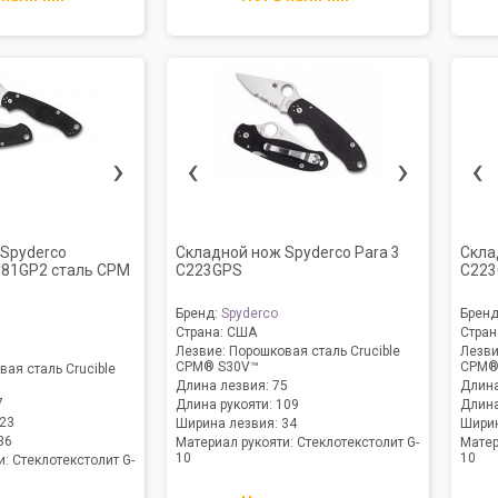
›
‹
›
‹
Spyderco
Складной нож Spyderco Para 3
Скла
 C81GP2 сталь CPM
C223GPS
C223
Бренд:
Spyderco
Брен
Страна:
США
Стран
Лезвие:
Порошковая сталь Crucible
Лезв
CPM® S30V™
CPM®
ая сталь Crucible
Длина лезвия:
75
Длина
7
Длина рукояти:
109
Длина
23
Ширина лезвия:
34
Ширин
36
Материал рукояти:
Стеклотекстолит G-
Матер
10
10
и:
Стеклотекстолит G-