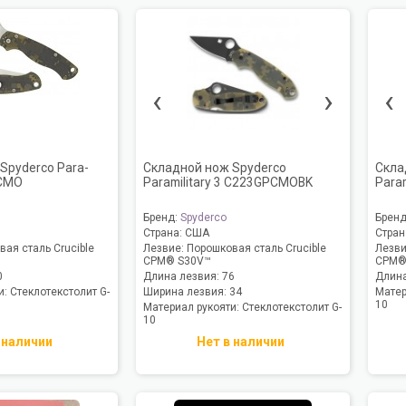
‹
›
‹
Spyderco Para-
Складной нож Spyderco
Скла
PCMO
Paramilitary 3 C223GPCMOBK
Para
Бренд:
Spyderco
Брен
Страна:
США
Стран
ая сталь Crucible
Лезвие:
Порошковая сталь Crucible
Лезв
CPM® S30V™
CPM®
0
Длина лезвия:
76
Длина
и:
Стеклотекстолит G-
Ширина лезвия:
34
Матер
10
Материал рукояти:
Стеклотекстолит G-
10
 наличии
Нет в наличии