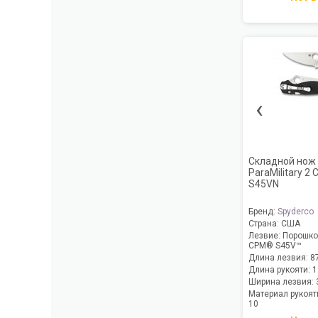
‹
Складной нож 
ParaMilitary 2
S45VN
Бренд:
Spyderco
Страна:
США
Лезвие:
Порошков
CPM® S45V™
Длина лезвия:
8
Длина рукояти:
1
Ширина лезвия:
Материал рукоят
10