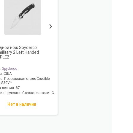
›
дной нож Spyderco
ilitary 2 Left Handed
PLE2
д:
Spyderco
а:
США
ие:
Порошковая сталь Crucible
 S30V™
 лезвия:
87
иал рукояти:
Стеклотекстолит G-
Нет в наличии