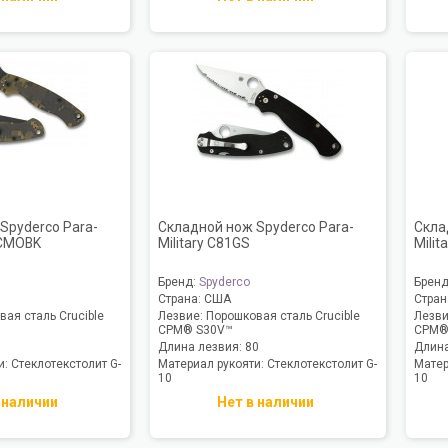
Spyderco Para-
Складной нож Spyderco Para-
Скла
PCMOBK
Military C81GS
Milit
Бренд:
Spyderco
Брен
Страна:
США
Стран
ая сталь Crucible
Лезвие:
Порошковая сталь Crucible
Лезв
CPM® S30V™
CPM®
1
Длина лезвия:
80
Длина
и:
Стеклотекстолит G-
Материал рукояти:
Стеклотекстолит G-
Матер
10
10
 наличии
Нет в наличии