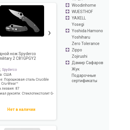
Woodinhome
WUESTHOF
YAXELL
Yosegi
›
Yoshida Hamono
Yoshiharu
Zero Tolerance
Zippo
дной нож Spyderco
Zojirushi
military 2 C81GPGY2
Дамир Сафаров
Жук
д:
Spyderco
а:
США
Подарочные
ие:
Порошковая сталь Crucible
сертификаты
 Cru-Wear™
 лезвия:
87
иал рукояти:
Стеклотекстолит G-
Нет в наличии