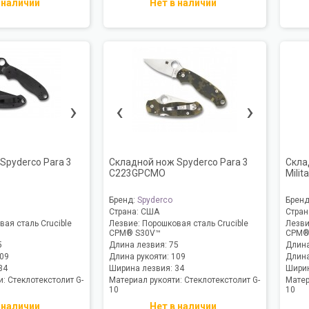
 наличии
Нет в наличии
›
‹
›
Spyderco Para 3
Складной нож Spyderco Para 3
Скла
C223GPCMO
Mili
Бренд:
Spyderco
Брен
Страна:
США
Стран
ая сталь Crucible
Лезвие:
Порошковая сталь Crucible
Лезв
CPM® S30V™
CPM®
5
Длина лезвия:
75
Длина
09
Длина рукояти:
109
Длина
34
Ширина лезвия:
34
Ширин
и:
Стеклотекстолит G-
Материал рукояти:
Стеклотекстолит G-
Матер
10
10
 наличии
Нет в наличии