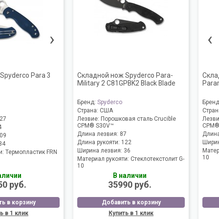
›
‹
Spyderco Para 3
Складной нож Spyderco Para-
Скла
Military 2 C81GPBK2 Black Blade
Para
Бренд:
Spyderco
Брен
Страна:
США
Стран
27
Лезвие:
Порошковая сталь Crucible
Лезв
CPM® S30V™
CPM®
4
Длина лезвия:
87
Длина
09
Длина рукояти:
122
Ширин
34
Ширина лезвия:
36
Матер
и:
Термопластик FRN
10
Материал рукояти:
Стеклотекстолит G-
10
аличии
В наличии
50 руб.
35990 руб.
ь в корзину
Добавить в корзину
ь в 1 клик
Купить в 1 клик