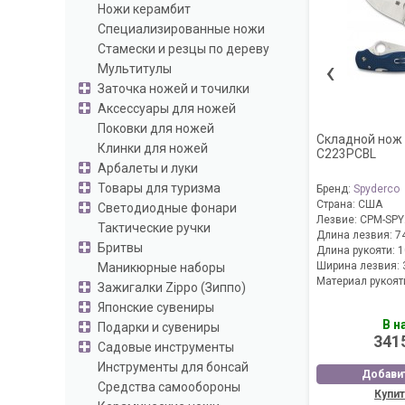
Ножи керамбит
Специализированные ножи
Стамески и резцы по дереву
‹
Мультитулы
Заточка ножей и точилки
Аксессуары для ножей
Поковки для ножей
Складной нож 
Клинки для ножей
C223PCBL
Арбалеты и луки
Товары для туризма
Бренд:
Spyderco
Страна:
США
Светодиодные фонари
Лезвие:
CPM-SPY
Тактические ручки
Длина лезвия:
7
Бритвы
Длина рукояти:
1
Ширина лезвия:
Маникюрные наборы
Материал рукоят
Зажигалки Zippo (Зиппо)
Японские сувениры
В н
Подарки и сувениры
341
Садовые инструменты
Инструменты для бонсай
Добавит
Средства самообороны
Купит