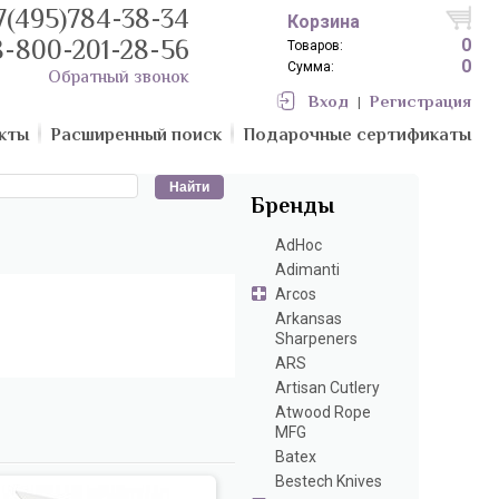
7(495)784-38-34
Корзина
8-800-201-28-56
0
Товаров:
0
Сумма:
Обратный звонок
Вход
Регистрация
|
кты
Расширенный поиск
Подарочные сертификаты
Бренды
AdHoc
Adimanti
Arcos
Arkansas
Sharpeners
ARS
Artisan Cutlery
Atwood Rope
MFG
Batex
Bestech Knives