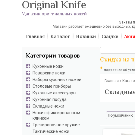
Original Knife
Магазин оригинальных ножей
Заказы п
Магазин работает ежедневно без выходных, к
Главная
Каталог
Новинки
Скидки
Акц
Категории товаров
Скидка на п
Кухонные ножи
*
подробнее об усло
Поварские ножи
Наборы кухонных ножей
Главная
»
Катало
Столовые приборы
Складные
Кухонные аксессуары
Кухонная посуда
Складные ножи
Ножи с фиксированным
По-умолчанию
клинком
Тренировочное оружие
Тактические ножи