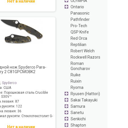
OLYMPIA
Нет в наличии
Ontario
Panasonic
Pathfinder
Pro-Tech
QSP Knife
Red Orca
Reptilian
Robert Welch
Rockwell Razors
Roman
дной нож Spyderco Para-
Goncharov
tary 2 C81GPCMOBK2
Ruike
Ruixin
д:
Spyderco
Ryoma
а:
США
ие:
Порошковая сталь Crucible
Ryusen (Hattori)
 S30V™
Sakai Takayuki
 лезвия:
87
Samura
 рукояти:
122
а лезвия:
36
Sanetu
иал рукояти:
Стеклотекстолит G-
Senkichi
Shapton
Нет в наличии