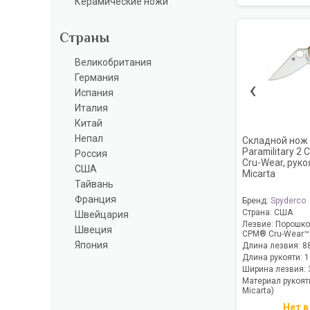
Керамические ножи
Страны
Великобритания
Германия
‹
Испания
Италия
Китай
Непал
Складной нож 
Paramilitary 2
Россия
Cru-Wear, руко
США
Micarta
Тайвань
Франция
Бренд:
Spyderco
Страна:
США
Швейцария
Лезвие:
Порошков
Швеция
CPM® Cru-Wear™
Япония
Длина лезвия:
8
Длина рукояти:
1
Ширина лезвия:
Материал рукоят
Micarta)
Нет в