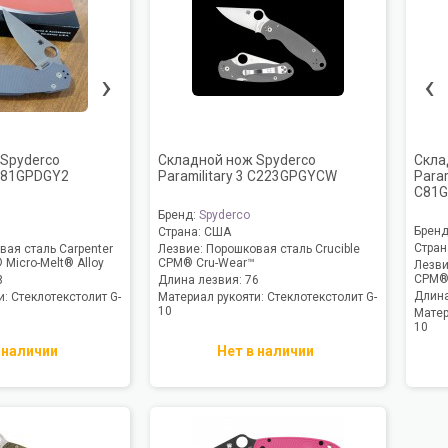
›
‹
Spyderco
Складной нож Spyderco
Скла
 C81GPDGY2
Paramilitary 3 C223GPGYCW
Param
C81G
Бренд:
Spyderco
Брен
Страна:
США
Стран
вая сталь Carpenter
Лезвие:
Порошковая сталь Crucible
Micro-Melt® Alloy
CPM® Cru-Wear™
Лезв
CPM®
8
Длина лезвия:
76
Длина
и:
Стеклотекстолит G-
Материал рукояти:
Стеклотекстолит G-
10
Матер
10
 наличии
Нет в наличии