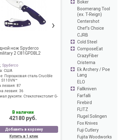
Boker
Boomerang Tool
(ex. T-Reign)
›
Centershot
Chef's Choice
CJRB
Cold Steel
дной нож Spyderco
ComposeEat
military 2 C81GPDBL2
CrazyFiber
Cristema
д:
Spyderco
Ek Archery / Poe
а:
США
Lang
ие:
Порошковая сталь Crucible
 S110VN™
ELO
 лезвия:
87
Fallkniven
а лезвия:
36
Farfalli
иал рукояти:
Стеклотекстолит G-
Firebird
FLITZ
В наличии
Flugel Solingen
42180 руб.
Fox Knives
Добавить в корзину
Fuji Cutlery
Купить в 1 клик
Fujita Woodworks