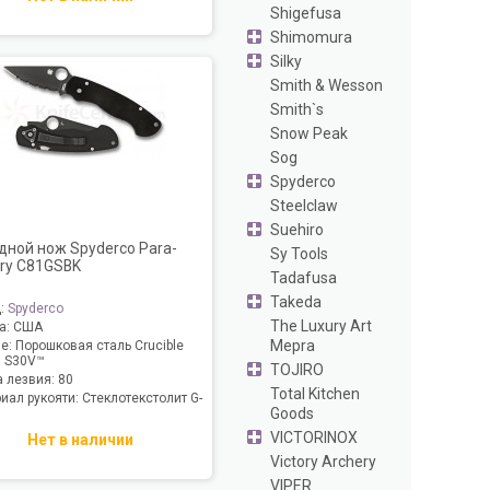
Shigefusa
Shimomura
Silky
Smith & Wesson
Smith`s
Snow Peak
Sog
Spyderco
Steelclaw
Suehiro
дной нож Spyderco Para-
Sy Tools
ary C81GSBK
Tadafusa
Takeda
д:
Spyderco
The Luxury Art
а:
США
Mepra
ие:
Порошковая сталь Crucible
 S30V™
TOJIRO
 лезвия:
80
Total Kitchen
иал рукояти:
Стеклотекстолит G-
Goods
VICTORINOX
Нет в наличии
Victory Archery
VIPER