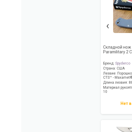
‹
Складной нож 
Paramilitary 2
Бренд:
Spyderco
Страна:
США
Лезвие:
Порошко
CTS™ - Maxamet® 
Длина лезвия:
8
Материал рукоят
10
Нет в