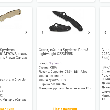
›
‹
›
‹
Spyderco
Складной нож Spyderco Para 3
Скла
 C81MPCW2, сталь
Lightweight C223PBBK
223G
ять Brown Canvas
Blue
Бренд:
Spyderco
Брен
Страна:
США
Стран
Лезвие:
Carpenter CTS™ - BD1 Alloy
Лезв
Длина лезвия:
74
CPM®
ая сталь Crucible
Длина рукояти:
109
Длина
Ширина лезвия:
34
8
Длина
Материал рукояти:
Термопластик FRN
22
Ширин
32
Матер
10
и:
Микарта (Canvas-
 наличии
Нет в наличии