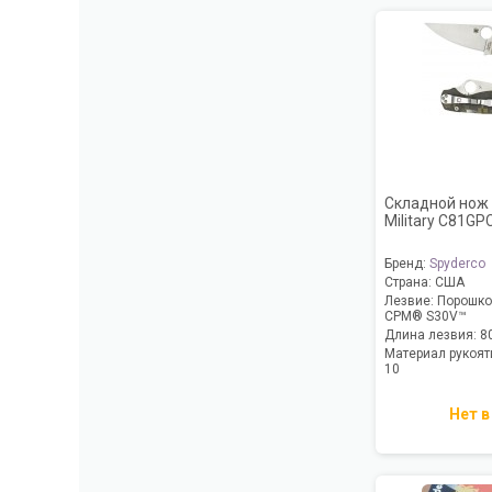
Складной нож 
Military C81G
Бренд:
Spyderco
Страна:
США
Лезвие:
Порошков
CPM® S30V™
Длина лезвия:
8
Материал рукоят
10
Нет в