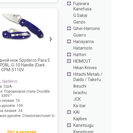
Fujiwara
Kanefusa
G.Sakai
Ganzo
Gihei-Hamono
›
Guarro
Hanayama
Hatamoto
Hattori
дной нож Spyderco Para 3
HEIMCUT
PDBL, G-10 Handle (Dark
Hikari Knives
), CPM-S110V
Hitachi Metals /
Daido / Takefu
д:
Spyderco
Ikeuchi
а:
США
ие:
Порошковая сталь Crucible
Iwachu
 S30V™
JCK
 лезвия:
76
Ka-bar
 рукояти:
109
а лезвия:
34
KAI
иал рукояти:
Стеклотекстолит G-
Kajibee
Kanetsugu
Kanetsune
Нет в наличии