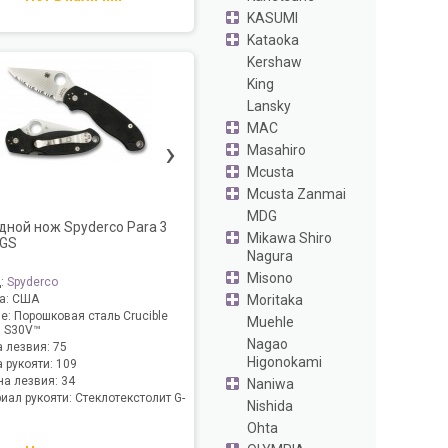
KASUMI
Kataoka
Kershaw
King
Lansky
MAC
›
Masahiro
Mcusta
Mcusta Zanmai
MDG
дной нож Spyderco Para 3
Mikawa Shiro
GS
Nagura
Misono
д:
Spyderco
Moritaka
а:
США
ие:
Порошковая сталь Crucible
Muehle
 S30V™
Nagao
 лезвия:
75
Higonokami
 рукояти:
109
а лезвия:
34
Naniwa
иал рукояти:
Стеклотекстолит G-
Nishida
Ohta