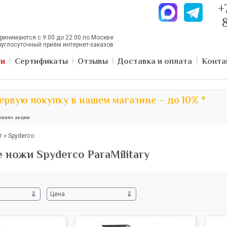
+
ринимаются с 9:00 до 22:00 по Москве
руглосуточный приём интернет-заказов
ии
Сертификаты
Отзывы
Доставка и оплата
Конта
ервую покупку в нашем магазине – до 10% *
виях акции
г
»
Spyderco
 ножи Spyderco ParaMilitary
⇓
⇓
Цена