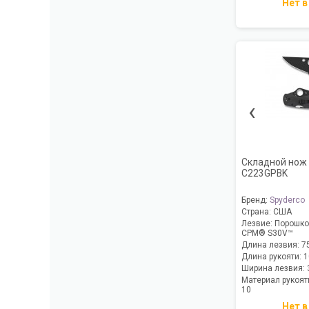
Нет в
‹
Складной нож 
C223GPBK
Бренд:
Spyderco
Страна:
США
Лезвие:
Порошков
CPM® S30V™
Длина лезвия:
7
Длина рукояти:
1
Ширина лезвия:
Материал рукоят
10
Нет в