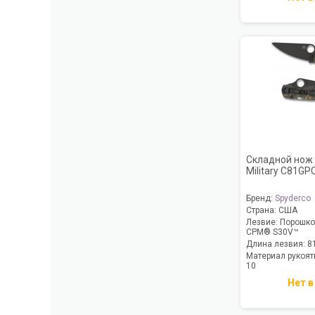
Складной нож 
Military C81G
Бренд:
Spyderco
Страна:
США
Лезвие:
Порошков
CPM® S30V™
Длина лезвия:
8
Материал рукоят
10
Нет в