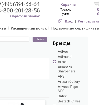
7(495)784-38-34
Корзина
8-800-201-28-56
0
Товаров:
0
Сумма:
Обратный звонок
Вход
Регистрация
|
кты
Расширенный поиск
Подарочные сертификаты
Бренды
AdHoc
Adimanti
Arcos
Arkansas
Sharpeners
ARS
Artisan Cutlery
Atwood Rope
MFG
Batex
Bestech Knives