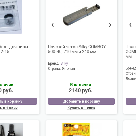
‹
›
‹
болт для пилы
Поясной чехол Silky GOMBOY
Пояс
2-15
500-40, 210 мм и 240 мм.
GOMB
мм.
Бренд:
Silky
Брен
Страна:
Япония
Стран
Лезв
аличии
В наличии
0 руб.
2140 руб.
ь в корзину
Добавить в корзину
ь в 1 клик
Купить в 1 клик