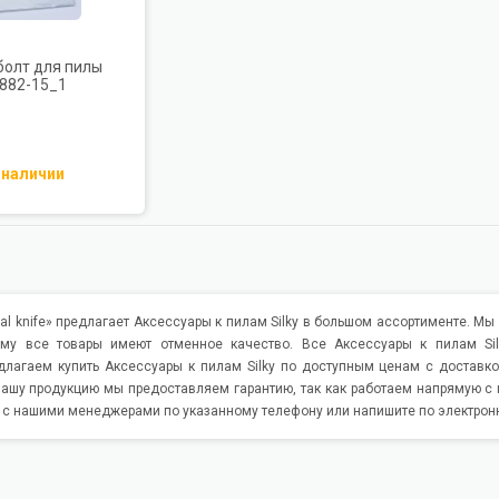
болт для пилы
 882-15_1
 наличии
al knife» предлагает Аксессуары к пилам Silky в большом ассортименте. М
ому все товары имеют отменное качество. Все Аксессуары к пилам Si
длагаем купить Аксессуары к пилам Silky по доступным ценам с доставко
нашу продукцию мы предоставляем гарантию, так как работаем напрямую с
ь с нашими менеджерами по указанному телефону или напишите по электронн