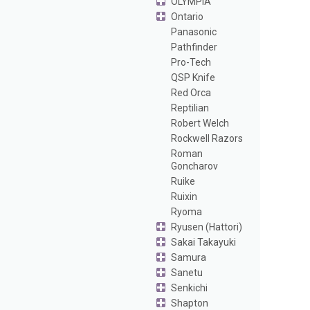
OLYMPIA
Ontario
Panasonic
Pathfinder
Pro-Tech
QSP Knife
Red Orca
Reptilian
Robert Welch
Rockwell Razors
Roman
Goncharov
Ruike
Ruixin
Ryoma
Ryusen (Hattori)
Sakai Takayuki
Samura
Sanetu
Senkichi
Shapton