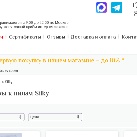
+
ринимаются с 9:00 до 22:00 по Москве
руглосуточный приём интернет-заказов
ии
Сертификаты
Отзывы
Доставка и оплата
Конта
ервую покупку в нашем магазине – до 10% *
виях акции
г
»
Silky
ы к пилам Silky
⇓
⇓
Цена