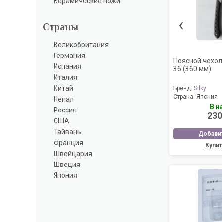
Керамические ножи
‹
Страны
Великобритания
Германия
Поясной чехол 
Испания
36 (360 мм)
Италия
Китай
Бренд:
Silky
Страна:
Япония
Непал
В н
Россия
230
США
Тайвань
Добавит
Франция
Купит
Швейцария
Швеция
Япония