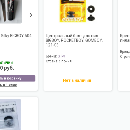
›
Silky BIGBOY 504-
Центральный болт для пил
Креп
BIGBOY, POCKETBOY, GOMBOY,
пилам
121-03
Брен
Бренд:
Silky
Стран
Страна:
Япония
аличии
0 руб.
ь в корзину
Нет в наличии
ь в 1 клик