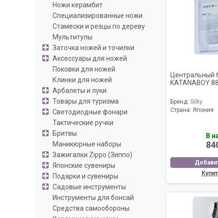
Ножи керамбит
Специализированные ножи
Стамески и резцы по дереву
Мультитулы
Заточка ножей и точилки
Аксессуары для ножей
Поковки для ножей
Центральный 
Клинки для ножей
KATANABOY 88
Арбалеты и луки
Товары для туризма
Бренд:
Silky
Страна:
Япония
Светодиодные фонари
Тактические ручки
Бритвы
В н
84
Маникюрные наборы
Зажигалки Zippo (Зиппо)
Добавит
Японские сувениры
Купит
Подарки и сувениры
Садовые инструменты
Инструменты для бонсай
Средства самообороны