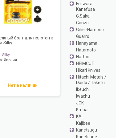
Fujiwara
Kanefusa
G.Sakai
Ganzo
Gihei-Hamono
Guarro
ёжный болт для полотен к
 Silky
Hanayama
Hatamoto
д:
Silky
Hattori
а:
Япония
HEIMCUT
Hikari Knives
Hitachi Metals /
Daido / Takefu
Нет в наличии
Ikeuchi
Iwachu
JCK
Ka-bar
KAI
Kajibee
Kanetsugu
Kanetsune