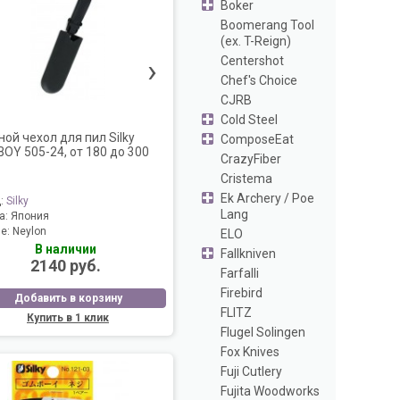
Boker
Boomerang Tool
(ex. T-Reign)
›
Centershot
Chef's Choice
CJRB
Cold Steel
ной чехол для пил Silky
ComposeEat
OY 505-24, от 180 до 300
CrazyFiber
Cristema
Ek Archery / Poe
д:
Silky
Lang
а:
Япония
ие:
Neylon
ELO
В наличии
Fallkniven
2140 руб.
Farfalli
Firebird
Добавить в корзину
FLITZ
Купить в 1 клик
Flugel Solingen
Fox Knives
Fuji Cutlery
Fujita Woodworks