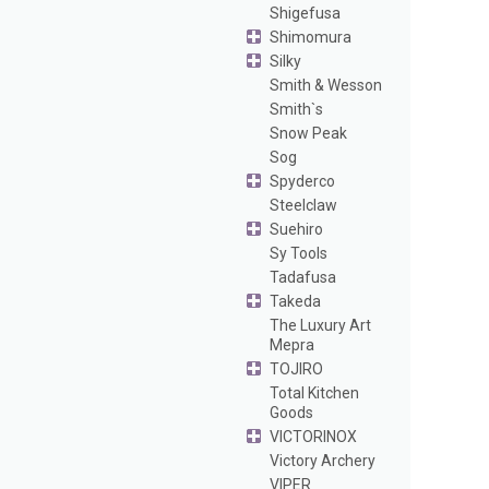
Shigefusa
Shimomura
Silky
Smith & Wesson
Smith`s
Snow Peak
Sog
Spyderco
Steelclaw
Suehiro
Sy Tools
Tadafusa
Takeda
The Luxury Art
Mepra
TOJIRO
Total Kitchen
Goods
VICTORINOX
Victory Archery
VIPER