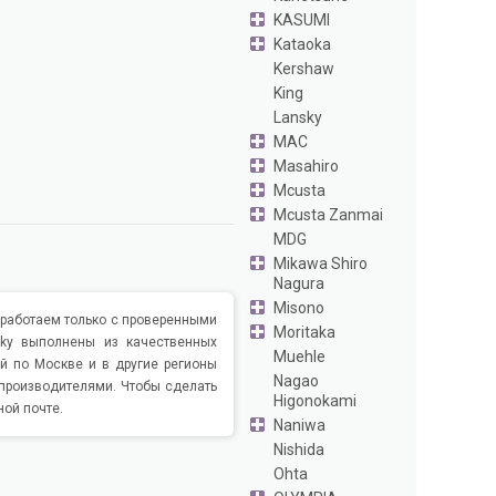
KASUMI
Kataoka
Kershaw
King
Lansky
MAC
Masahiro
Mcusta
Mcusta Zanmai
MDG
Mikawa Shiro
Nagura
Misono
ы работаем только с проверенными
Moritaka
lky выполнены из качественных
Muehle
й по Москве и в другие регионы
Nagao
 производителями. Чтобы сделать
Higonokami
ой почте.
Naniwa
Nishida
Ohta