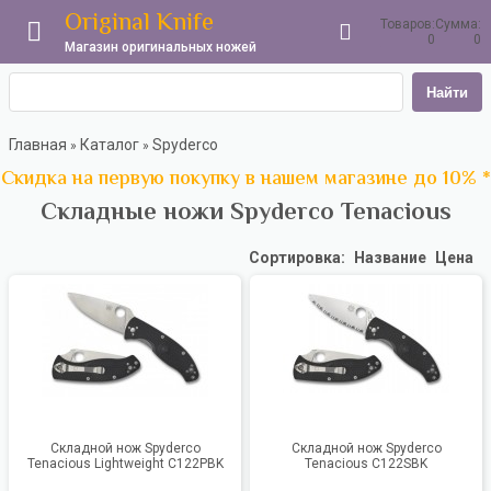
Original Knife
Товаров:
Сумма:
0
0
Магазин оригинальных ножей
Найти
Главная
Каталог
Spyderco
»
»
Скидка на первую покупку в нашем магазине до 10% *
Складные ножи Spyderco Tenacious
Сортировка:
Название
Цена
Складной нож Spyderco
Складной нож Spyderco
Tenacious Lightweight C122PBK
Tenacious C122SBK