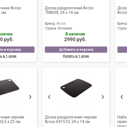
чная Arcos
Доска разделочная Arcos
Доск
3 см
708000, 24 х 14 см
Arcos
Бренд:
Arcos
Брен
Страна:
Испания
Стран
аличии
В наличии
0 руб.
2990 руб.
ь в корзину
Добавить в корзину
ь в 1 клик
Купить в 1 клик
›
‹
›
‹
очная черная
Доска разделочная черная
Набо
30,5 х 23 см
Arcos 691510, 24 х 14 см
прин
подс