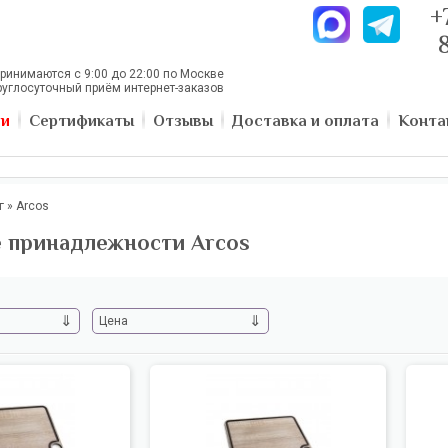
+
ринимаются с 9:00 до 22:00 по Москве
руглосуточный приём интернет-заказов
ии
Сертификаты
Отзывы
Доставка и оплата
Конта
г
»
Arcos
 принадлежности Arcos
⇓
⇓
Цена