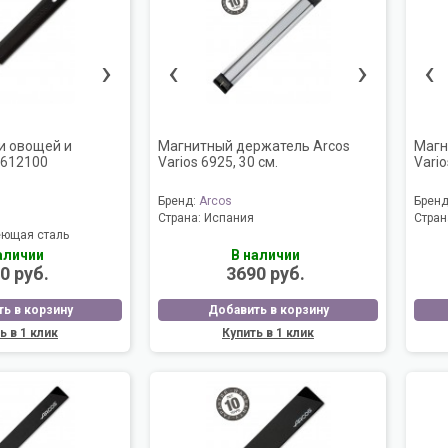
›
‹
›
‹
и овощей и
Магнитный держатель Arcos
Магн
 612100
Varios 6925, 30 см.
Vario
Бренд:
Arcos
Брен
Страна:
Испания
Стран
ющая сталь
аличии
В наличии
0 руб.
3690 руб.
ь в корзину
Добавить в корзину
ь в 1 клик
Купить в 1 клик