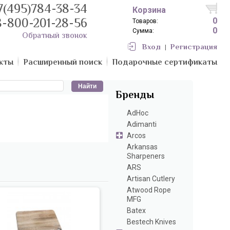
7(495)784-38-34
Корзина
8-800-201-28-56
0
Товаров:
0
Сумма:
Обратный звонок
Вход
Регистрация
|
кты
Расширенный поиск
Подарочные сертификаты
Бренды
AdHoc
Adimanti
Arcos
Arkansas
Sharpeners
ARS
Artisan Cutlery
Atwood Rope
MFG
Batex
Bestech Knives