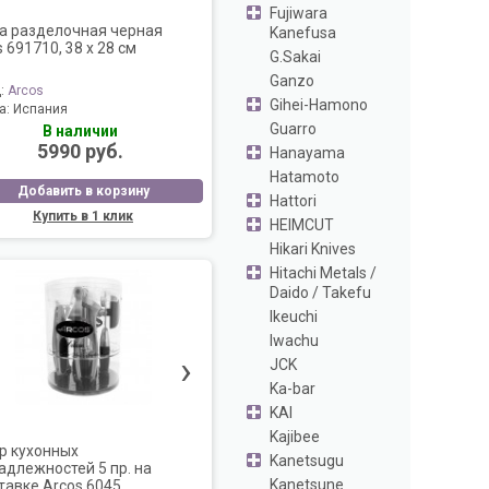
Fujiwara
а разделочная черная
Kanefusa
 691710, 38 х 28 см
G.Sakai
Ganzo
д:
Arcos
Gihei-Hamono
а:
Испания
Guarro
В наличии
5990 руб.
Hanayama
Hatamoto
Добавить в корзину
Hattori
Купить в 1 клик
HEIMCUT
Hikari Knives
Hitachi Metals /
Daido / Takefu
Ikeuchi
Iwachu
›
JCK
Ka-bar
KAI
Kajibee
р кухонных
Kanetsugu
адлежностей 5 пр. на
Kanetsune
тавке Arcos 6045