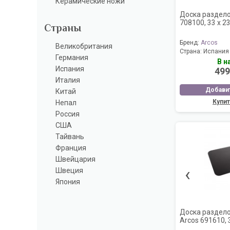
Керамические ножи
Доска раздело
708100, 33 х 2
Страны
Бренд:
Arcos
Великобритания
Страна:
Испания
Германия
В н
Испания
499
Италия
Добавит
Китай
Купит
Непал
Россия
США
Тайвань
Франция
Швейцария
‹
Швеция
Япония
Доска раздел
Arcos 691610, 