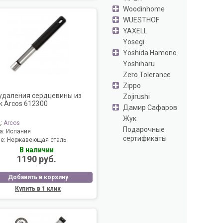
Woodinhome
WUESTHOF
YAXELL
Yosegi
Yoshida Hamono
Yoshiharu
Zero Tolerance
Zippo
удаления сердцевины из
Zojirushi
к Arcos 612300
Дамир Сафаров
Жук
д:
Arcos
Подарочные
а:
Испания
сертификаты
ие:
Нержавеющая сталь
В наличии
1190 руб.
Добавить в корзину
Купить в 1 клик