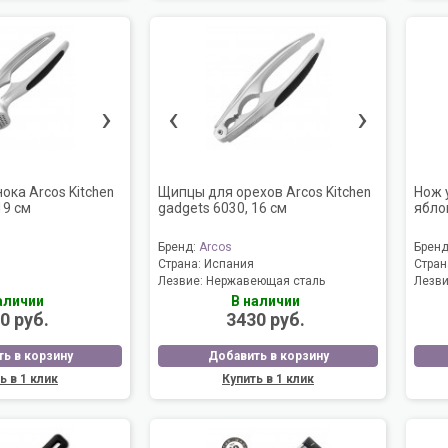
›
‹
›
ока Arcos Kitchen
Щипцы для орехов Arcos Kitchen
Нож 
19 cм
gadgets 6030, 16 cм
ябло
Бренд:
Arcos
Брен
Страна:
Испания
Стран
Лезвие:
Нержавеющая сталь
Лезв
аличии
В наличии
0 руб.
3430 руб.
ь в корзину
Добавить в корзину
ь в 1 клик
Купить в 1 клик