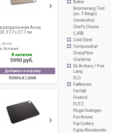
›
Boker
Boomerang Tool
(ex. T-Reign)
Centershot
Chef's Choice
а разделочная Arcos
0, 37,7 х 27,7 см
CJRB
Cold Steel
д:
Arcos
ComposeEat
а:
Испания
CrazyFiber
В наличии
5990 руб.
Cristema
Ek Archery / Poe
Добавить в корзину
Lang
ELO
Купить в 1 клик
Fallkniven
Farfalli
Firebird
FLITZ
Flugel Solingen
›
Fox Knives
Fuji Cutlery
Fujita Woodworks