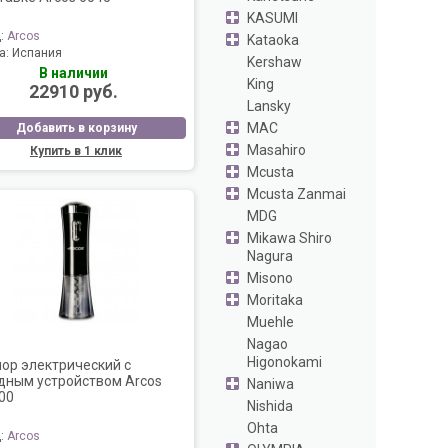
KASUMI
д:
Arcos
Kataoka
а:
Испания
Kershaw
В наличии
King
22910 руб.
Lansky
MAC
Добавить в корзину
Masahiro
Купить в 1 клик
Mcusta
Mcusta Zanmai
MDG
Mikawa Shiro
Nagura
Misono
Moritaka
Muehle
Nagao
Higonokami
ор электрический с
дным устройством Arcos
Naniwa
00
Nishida
Ohta
д:
Arcos