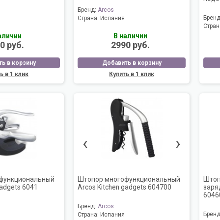
Бренд:
Arcos
Брен
Страна:
Испания
Стран
аличии
В наличии
0 руб.
2990 руб.
ь в корзину
Добавить в корзину
ь в 1 клик
Купить в 1 клик
‹
›
функциональный
Штопор многофункциональный
Штоп
gadgets 6041
Arcos Kitchen gadgets 604700
заря
6046
Бренд:
Arcos
Брен
Страна:
Испания