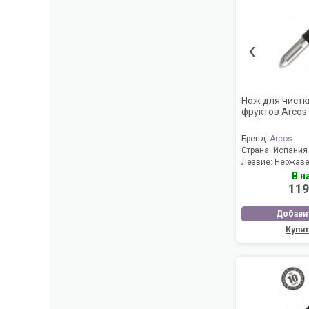
‹
Нож для чистк
фруктов Arcos
Бренд:
Arcos
Страна:
Испания
Лезвие:
Нержаве
В н
119
Добавит
Купит