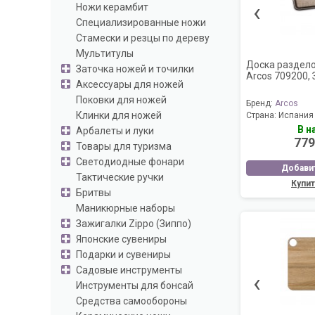
‹
Ножи керамбит
Специализированные ножи
Стамески и резцы по дереву
Мультитулы
Доска раздел
Заточка ножей и точилки
Arcos 709200, 3
Аксессуары для ножей
Поковки для ножей
Бренд:
Arcos
Клинки для ножей
Страна:
Испания
В н
Арбалеты и луки
779
Товары для туризма
Светодиодные фонари
Добавит
Тактические ручки
Купит
Бритвы
Маникюрные наборы
Зажигалки Zippo (Зиппо)
Японские сувениры
Подарки и сувениры
Садовые инструменты
‹
Инструменты для бонсай
Средства самообороны