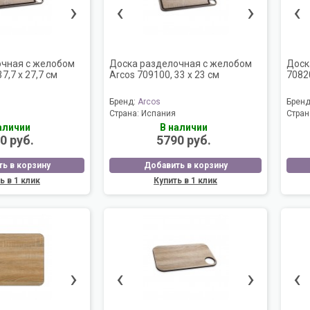
›
‹
›
‹
очная с желобом
Доска разделочная с желобом
Доск
7,7 х 27,7 см
Arcos 709100, 33 х 23 см
70820
Бренд:
Arcos
Брен
Страна:
Испания
Стран
аличии
В наличии
0 руб.
5790 руб.
ь в корзину
Добавить в корзину
ь в 1 клик
Купить в 1 клик
›
‹
›
‹