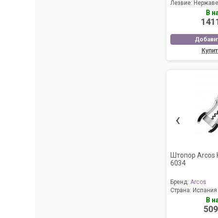
Лезвие:
Нержаве
В н
141
Добавит
Купит
‹
Штопор Arcos K
6034
Бренд:
Arcos
Страна:
Испания
В н
509