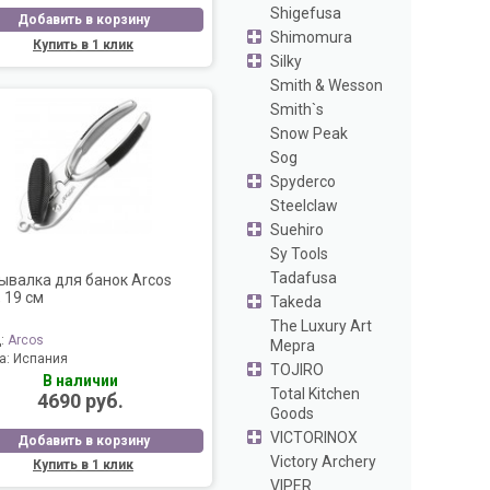
Shigefusa
Добавить в корзину
Shimomura
Купить в 1 клик
Silky
Smith & Wesson
Smith`s
Snow Peak
Sog
Spyderco
Steelclaw
Suehiro
Sy Tools
Tadafusa
ывалка для банок Arcos
 19 cм
Takeda
The Luxury Art
д:
Arcos
Mepra
а:
Испания
TOJIRO
В наличии
Total Kitchen
4690 руб.
Goods
VICTORINOX
Добавить в корзину
Victory Archery
Купить в 1 клик
VIPER