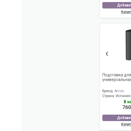
Добавит
Купит
‹
Подставка дл
универсальная
Бренд:
Arcos
Страна:
Испания
В н
760
Добавит
Купит