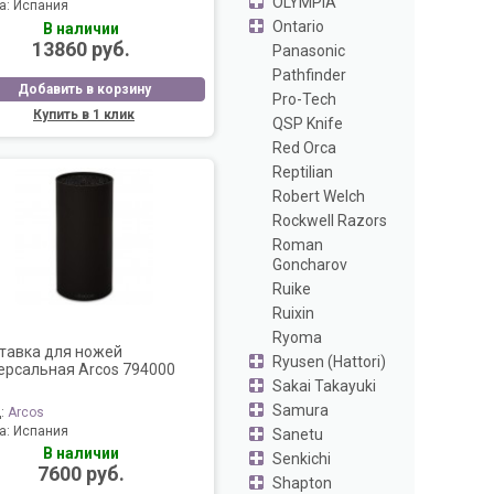
OLYMPIA
а:
Испания
Ontario
В наличии
13860 руб.
Panasonic
Pathfinder
Добавить в корзину
Pro-Tech
Купить в 1 клик
QSP Knife
Red Orca
Reptilian
Robert Welch
Rockwell Razors
Roman
Goncharov
Ruike
Ruixin
Ryoma
тавка для ножей
Ryusen (Hattori)
ерсальная Arcos 794000
Sakai Takayuki
Samura
д:
Arcos
а:
Испания
Sanetu
В наличии
Senkichi
7600 руб.
Shapton