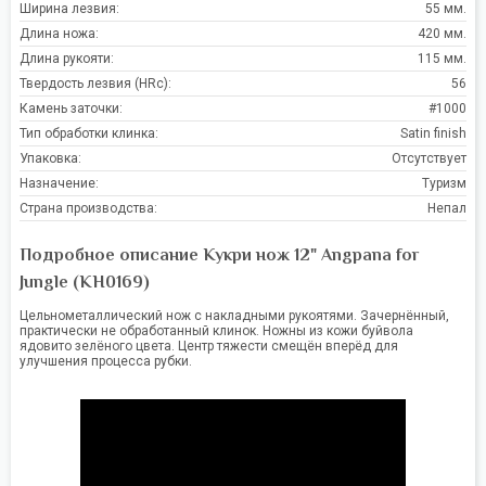
Ширина лезвия:
55 мм.
Длина ножа:
420 мм.
Длина рукояти:
115 мм.
Твердость лезвия (HRc):
56
Камень заточки:
#1000
Тип обработки клинка:
Satin finish
Упаковка:
Отсутствует
Назначение:
Туризм
Страна производства:
Непал
Подробное описание Кукри нож 12" Angpana for
Jungle (KH0169)
Цельнометаллический нож с накладными рукоятями. Зачернённый,
практически не обработанный клинок. Ножны из кожи буйвола
ядовито зелёного цвета. Центр тяжести смещён вперёд для
улучшения процесса рубки.