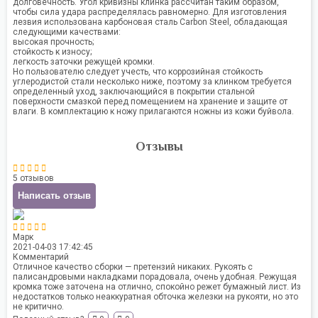
долговечность. Угол кривизны клинка рассчитан таким образом,
чтобы сила удара распределялась равномерно. Для изготовления
лезвия использована карбоновая сталь Carbon Steel, обладающая
следующими качествами:
высокая прочность;
стойкость к износу;
легкость заточки режущей кромки.
Но пользователю следует учесть, что коррозийная стойкость
углеродистой стали несколько ниже, поэтому за клинком требуется
определенный уход, заключающийся в покрытии стальной
поверхности смазкой перед помещением на хранение и защите от
влаги. В комплектацию к ножу прилагаются ножны из кожи буйвола.
Отзывы
5 отзывов
Написать отзыв
Марк
2021-04-03 17:42:45
Комментарий
Отличное качество сборки — претензий никаких. Рукоять с
палисандровыми накладками порадовала, очень удобная. Режущая
кромка тоже заточена на отлично, спокойно режет бумажный лист. Из
недостатков только неаккуратная обточка железки на рукояти, но это
не критично.