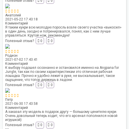
Полезный отзыв?
0
0
Анатолий
2021-05-22 17:43:18
Комментарий
Я таким кукри всю молодую поросль возле своего участка «выкосил»
в один день, заодно и потренировался, понял, как с ним лучше
управляться. Крутой нож, рекомендую!
Полезный отзыв?
0
0
Родион
2021-07-02 17:43:41
Комментарий
К выбору подошел осознанно и остановился именно на Angpana for
Jungle, так как по своим характеристикам это отличная рабочая
лошадка. Прочно и удобно лежит в руке, не выскальзывает, такое
ощущение, что топор держишь в ладони.
Полезный отзыв?
0
0
Петр
2021-06-30 17:43:58
Комментарий
А заказал эту модель в подарок другу — большому ценителю кукри.
Очень довольный теперь ходит, что его арсенал пополнился новой
игрушкой)
Полезный отзыв?
0
0