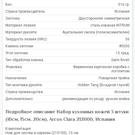
Вес:
516 гр.
Страна производитель:
Испания
Заточка:
Двусторонняя симметричная
Материал лезвия:
сталь кованая NITRUM
Материал рукояти:
Ацетальная смола (полиоксиметилен)
Твердость лезвия (HRc):
56
Камень заточки:
#5000
Угол заточки:
15 град.
Тип обработки клинка:
Satin finish
Упаковка:
Фирменная картонная коробка с
логотипом
Назначение:
Поварская тройка
Тип монтажа рукояти:
Hidden Tang (Всадной глухой)
Страна производства:
Испания
Дополнительно:
рекомендации по уходу: ручная мойка
Подробное описание Набор кухонных ножей 3 штуки
(10см, 15см, 20см), Arcos Clara 212000, Испания
Комплектация:
Нож для чистки и нарезки (210100), 10 см