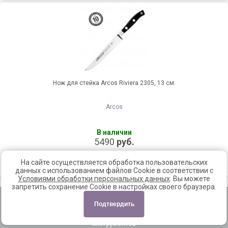
Нож для стейка Arcos Riviera 2305, 13 см.
Arcos
В наличии
5490
руб.
Добавить в корзину
На сайте осуществляется обработка пользовательских
данных с использованием файлов Cookie в соответствии с
Условиями обработки персональных данных
. Вы можете
запретить сохранение Cookie в настройках своего браузера.
Главная
|
Доставка и оплата
|
Контакты
|
Новинки
|
Скидки
|
Акции
|
Корзина
|
Обратный звонок
|
Карта сайта
|
Авторизация
Политика
Подтвердить
конфиденциальности
© 2012 - 2026, «Ориджинал Найф» – интернет-магазин ножей и
инструментов