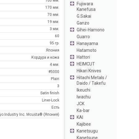
100 мм.
Fujiwara
170 мм.
Kanefusa
70 мм.
G.Sakai
19 мм.
Ganzo
3 мм.
Gihei-Hamono
60
Guarro
Hanayama
95 гр.
Hatamoto
Япония
Hattori
Кордура и кожа
HEIMCUT
4 мм.
Hikari Knives
#5000
Hitachi Metals /
Plain
Daido / Takefu
3
Ikeuchi
Satin finish
Iwachu
Liner-Lock
JCK
Есть
Ka-bar
o Industry Inc. Mcusta® (Япония)
KAI
Kajibee
Kanetsugu
Kanetsune