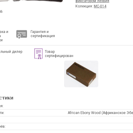
фиксатором лезвия
Колекция:
MC-014
46
вка и
Гарантия и
а
сертификация
ки
льный дилер
Товар
сертифицирован
стики
я:
ти:
African Ebony Wood (Африканское Эб
ёв: