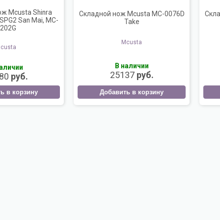
ж Mcusta Shinra
Складной нож Mcusta MC-0076D
Скла
 SPG2 San Mai, MC-
Take
202G
Mcusta
custa
В наличии
наличии
25137
руб.
80
руб.
Добавить в корзину
ь в корзину