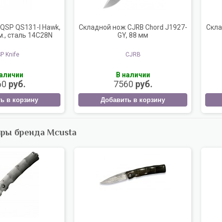
QSP QS131-I Hawk,
Складной нож CJRB Chord J1927-
Скла
м., сталь 14C28N
GY, 88 мм
P Knife
CJRB
наличии
В наличии
60
руб.
7560
руб.
ь в корзину
Добавить в корзину
ары бренда Mcusta