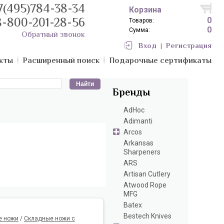
7(495)784-38-34
Корзина
8-800-201-28-56
0
Товаров:
0
Сумма:
Обратный звонок
Вход
Регистрация
|
кты
Расширенный поиск
Подарочные сертификаты
Бренды
AdHoc
Adimanti
Arcos
Arkansas
Sharpeners
ARS
Artisan Cutlery
Atwood Rope
MFG
Batex
Bestech Knives
е ножи
/
Складные ножи с