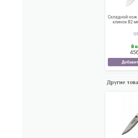
Складной нож 
клинок 82 м
QS
В 
45
Добавит
Другие тов