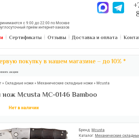
+
ринимаются с 9:00 до 22:00 по Москве
руглосуточный приём интернет-заказов
ии
Сертификаты
Отзывы
Доставка и оплата
Конта
ервую покупку в нашем магазине – до 10% *
виях акции
г
»
Складные ножи
»
Механические складные ножи
»
Mcusta
 нож Mcusta MC-0146 Bamboo
Нет в наличии
Бренд:
Mcusta
Каталог:
Механические складны