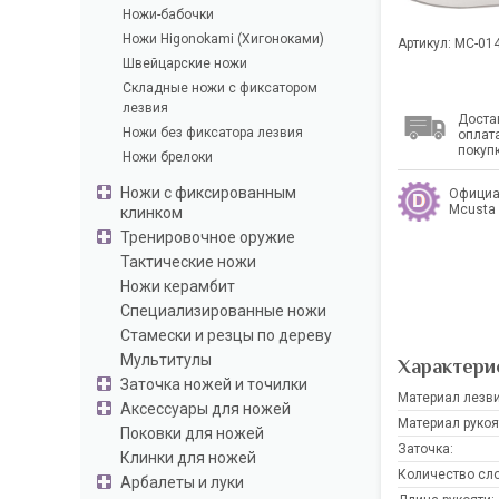
Ножи-бабочки
Ножи Higonokami (Хигоноками)
Артикул: MC-01
Швейцарские ножи
Складные ножи с фиксатором
лезвия
Доста
Ножи без фиксатора лезвия
оплат
покуп
Ножи брелоки
Ножи с фиксированным
Официа
Mcusta
клинком
Тренировочное оружие
Тактические ножи
Ножи керамбит
Специализированные ножи
Стамески и резцы по дереву
Мультитулы
Характери
Заточка ножей и точилки
Материал лезви
Аксессуары для ножей
Материал рукоя
Поковки для ножей
Заточка:
Клинки для ножей
Количество сло
Арбалеты и луки