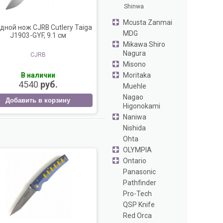
Shinwa
Mcusta Zanmai
дной нож CJRB Cutlery Taiga
MDG
J1903-GYF, 9.1 см
Mikawa Shiro
Nagura
CJRB
Misono
Moritaka
В наличии
4540
руб.
Muehle
Nagao
Добавить в корзину
Higonokami
Naniwa
Nishida
Ohta
OLYMPIA
Ontario
Panasonic
Pathfinder
Pro-Tech
QSP Knife
Red Orca