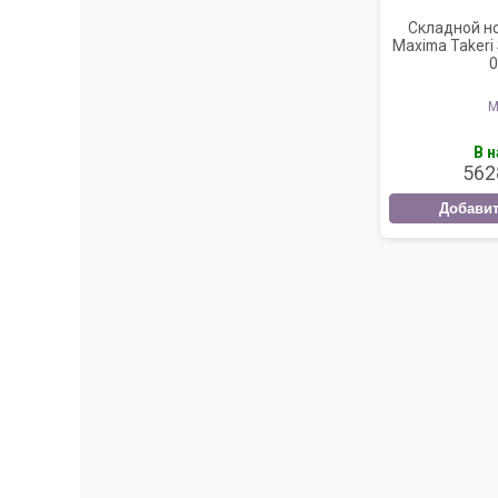
Складной но
Maxima Takeri
0
M
В 
562
Добавит