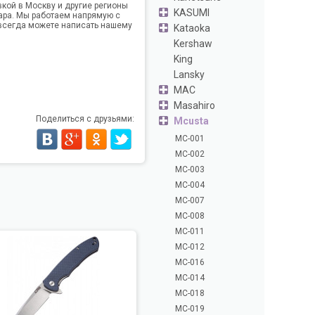
вкой в Москву и другие регионы
KASUMI
ара. Мы работаем напрямую с
всегда можете написать нашему
Kataoka
Kershaw
King
Lansky
MAC
Masahiro
Поделиться с друзьями:
Mcusta
MC-001
MC-002
MC-003
MC-004
MC-007
MC-008
MC-011
MC-012
MC-016
MC-014
MC-018
MC-019