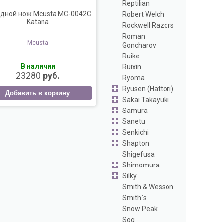
Reptilian
дной нож Mcusta MC-0042C
Robert Welch
Katana
Rockwell Razors
Roman
Mcusta
Goncharov
Ruike
В наличии
Ruixin
23280
руб.
Ryoma
Ryusen (Hattori)
Добавить в корзину
Sakai Takayuki
Samura
Sanetu
Senkichi
Shapton
Shigefusa
Shimomura
Silky
Smith & Wesson
Smith`s
Snow Peak
Sog