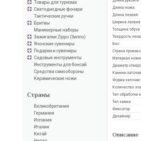
Длина рукояти:
Товары для туризма
Длина ножа:
Светодиодные фонари
Длина лезвия:
Тактические ручки
Ширина лезвия
Бритвы
Толщина обуха 
Маникюрные наборы
Зажигалки Zippo (Зиппо)
Твердость лезв
Японские сувениры
Вес:
Подарки и сувениры
Страна произво
Садовые инструменты
Материал ноже
Инструменты для бонсай
Диаметр отверс
Средства самообороны
Камень заточки
Керамические ножи
Форма заточки:
Количество эта
Страны
Тип обработки 
Тип замка:
Великобритания
Фиксатор:
Германия
Дизайнер:
Испания
Италия
Описание
Китай
Непал