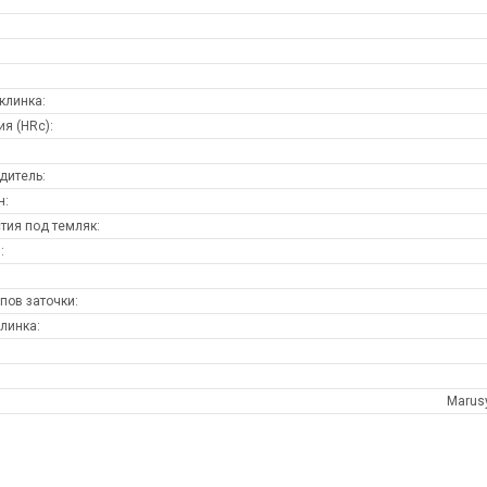
:
клинка:
ия (HRc):
дитель:
н:
тия под темляк:
:
пов заточки:
клинка:
Marusy