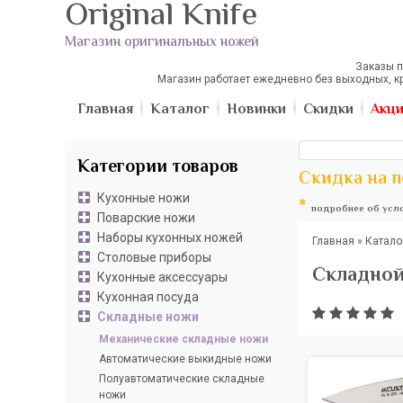
Original Knife
Магазин оригинальных ножей
Заказы п
Магазин работает ежедневно без выходных, к
Главная
Каталог
Новинки
Скидки
Акц
Категории товаров
Скидка на п
Кухонные ножи
*
подробнее об усло
Поварские ножи
Наборы кухонных ножей
Главная
»
Катало
Столовые приборы
Складной
Кухонные аксессуары
Кухонная посуда
Складные ножи
Механические складные ножи
Автоматические выкидные ножи
Полуавтоматические складные
ножи