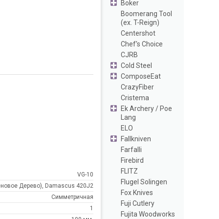
Boker
Boomerang Tool
(ex. T-Reign)
Centershot
Chef's Choice
CJRB
Cold Steel
ComposeEat
CrazyFiber
Cristema
Ek Archery / Poe
Lang
ELO
Fallkniven
Farfalli
Firebird
FLITZ
VG-10
Flugel Solingen
еновое Дерево), Damascus 420J2
Fox Knives
Симметричная
Fuji Cutlery
1
Fujita Woodworks