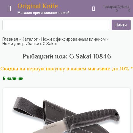
Original Knife
Товаров:
Сумма:
0
0
Магазин оригинальных ножей
Найти
Главная
Каталог
Ножи с фиксированным клинком
»
»
»
Ножи для рыбалки
G.Sakai
»
Рыбацкий нож G.Sakai 10846
Скидка на первую покупку в нашем магазине до 10% *
В наличии