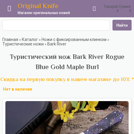
Original Knife
Товаров:
Сумма:
0
0
Магазин оригинальных ножей
Найти
Главная
Каталог
Ножи с фиксированным клинком
»
»
»
Туристические ножи
Bark River
»
Туристический нож Bark River Rogue
Blue Gold Maple Burl
Скидка на первую покупку в нашем магазине до 10% *
Нет в наличии